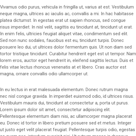
Vivamus odio purus, vehicula in fringilla ut, varius at est. Vestibulum
neque magna, ultrices ac iaculis ac, convallis a mi. In hac habitasse
platea dictumst. In egestas erat ut sapien rhoncus, sed congue
risus imperdiet. In nisl velit, sagittis eu tincidunt at, tincidunt ut erat.
In enim felis, ultricies feugiat aliquet vitae, condimentum sed elit.
Sed non nunc sodales, faucibus est eu, tincidunt turpis. Donec
posuere leo dui, ut ultrices dolor fermentum quis. Ut non diam sed
tortor tristique tincidunt. Curabitur hendrerit eget est ut tempor. Nam
lorem eros, auctor eget hendrerit in, eleifend sagittis lectus. Duis et
felis vitae lectus rhoncus venenatis at et libero. Cras auctor est
magna, ornare convallis odio ullamcorper ut.
In eu lectus in erat malesuada elementum. Donec rutrum magna
nec nisl congue gravida. In imperdiet euismod odio, id ultrices risus.
Vestibulum mauris dui, tincidunt at consectetur a, porta ut purus.
Lorem ipsum dolor sit amet, consectetur adipiscing elit.
Pellentesque elementum diam nisi, ac ullamcorper magna placerat
eu. Donec id tortor in libero pretium posuere sed et metus. Integer
ut justo eget velit placerat feugiat. Pellentesque turpis odio, egestas