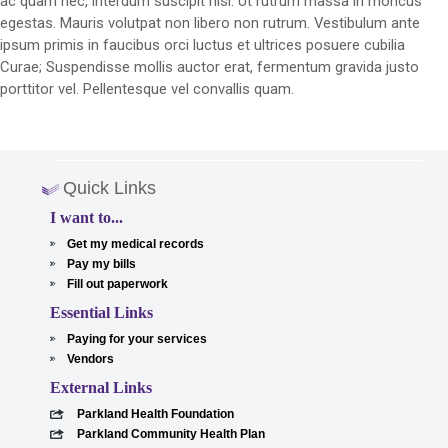
ac quam nec, interdum suscipit nisi. Ut rutrum massa in rhoncus
egestas. Mauris volutpat non libero non rutrum. Vestibulum ante
ipsum primis in faucibus orci luctus et ultrices posuere cubilia
Curae; Suspendisse mollis auctor erat, fermentum gravida justo
porttitor vel. Pellentesque vel convallis quam.
Quick Links
I want to...
Get my medical records
Pay my bills
Fill out paperwork
Essential Links
Paying for your services
Vendors
External Links
Parkland Health Foundation
Parkland Community Health Plan